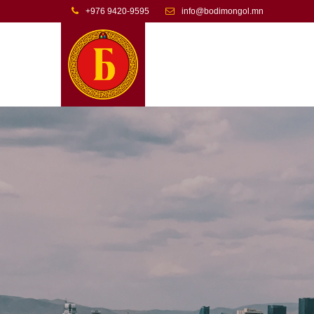
+976 9420-9595
info@bodimongol.mn